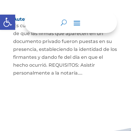
Abrir barra de herramientas
Autenticaciones
Es cuando el notario da testimonio escrito
de que las firmas que aparecen en un
documento privado fueron puestas en su
presencia, estableciendo la identidad de los
firmantes y dando fe del día en que el
hecho ocurrió. REQUISITOS: Asistir
personalmente a la notaría....