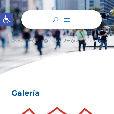
Abrir barra de herramientas
Home
Galeria
Galería
&#x39;
&#x39;
Galería