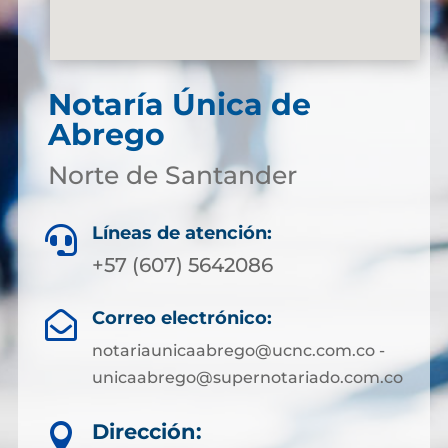
Notaría Única de
Abrego
Norte de Santander
Líneas de atención:

+57 (607) 5642086
Correo electrónico:

notariaunicaabrego@ucnc.com.co -
unicaabrego@supernotariado.com.co
Dirección:
