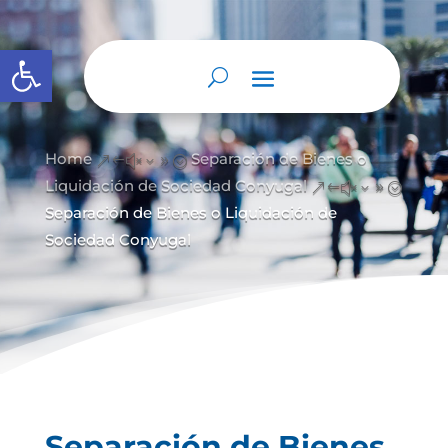
Abrir barra de herramientas
Home
Separación de Bienes o
&#x39;
Liquidación de Sociedad Conyugal
&#x39;
Separación de Bienes o Liquidación de
Sociedad Conyugal
Separación de Bienes