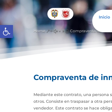
Inicio
Abrir barra de herramientas
Home
Compraventa de inmu
&#x39;
Compraventa de in
Mediante este contrato, una persona se
otros. Consiste en traspasar a otra p
vendedor. Este contrato se hace obli