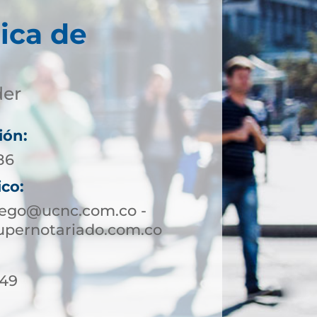
ica de
der
ión:
86
ico:
rego@ucnc.com.co -
pernotariado.com.co
-49