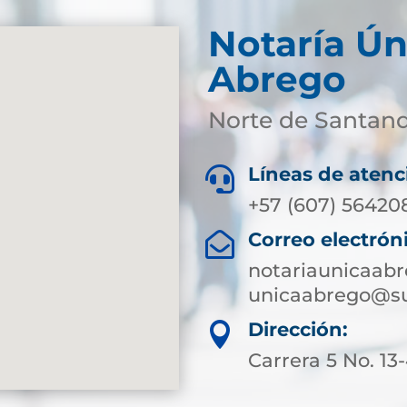
Notaría Ún
Abrego
Norte de Santan
Líneas de atenc

+57 (607) 56420
Correo electrón

notariaunicaab
unicaabrego@su
Dirección:

Carrera 5 No. 13