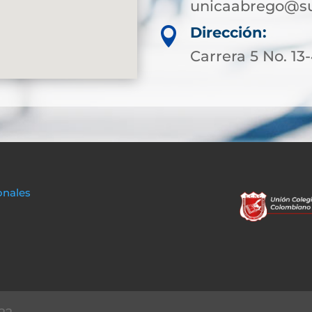
unicaabrego@su
Dirección:

Carrera 5 No. 13
onales