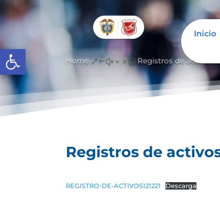
Inicio
Abrir barra de herramientas
Home
Registros de activos 
&#x39;
Registros de activo
REGISTRO-DE-ACTIVOS121221
Descarga