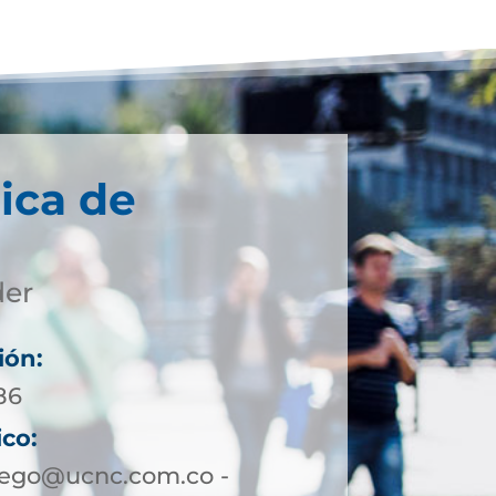
ica de
der
ión:
86
ico:
rego@ucnc.com.co -