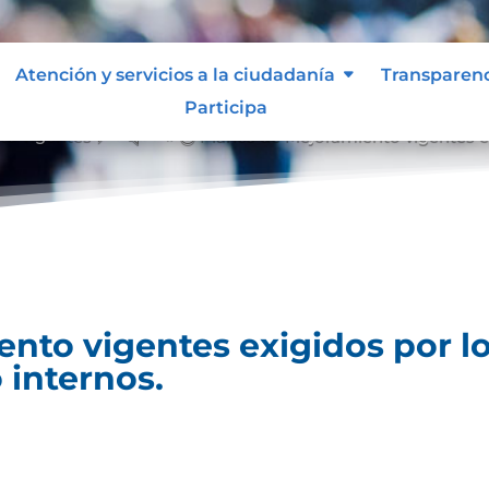
Atención y servicios a la ciudadanía
Transparen
Participa
to vigentes
Planes de Mejoramiento vigentes ex
&#x39;
nto vigentes exigidos por lo
 internos.