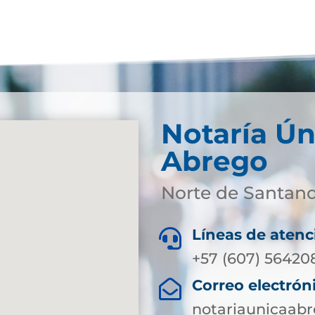
Notaría Ún
Abrego
Norte de Santan
Líneas de atenc

+57 (607) 56420
Correo electrón

notariaunicaab