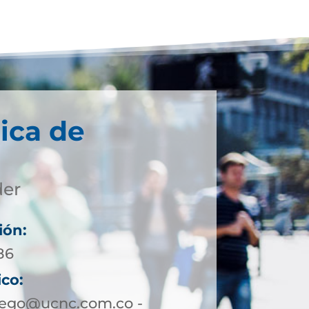
ica de
der
ión:
86
ico:
rego@ucnc.com.co -