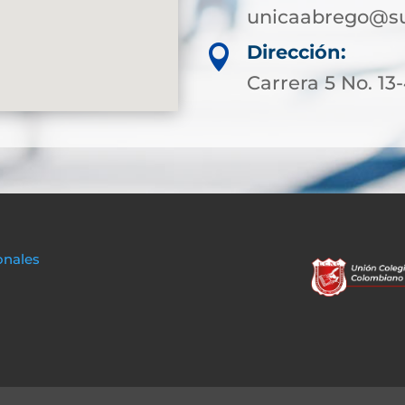
unicaabrego@su
Dirección:

Carrera 5 No. 13
onales