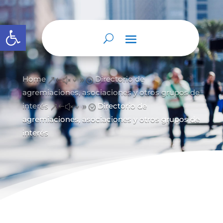
Abrir barra de herramientas
Home
Directorio de
&#x39;
agremiaciones, asociaciones y otros grupos de
interés
Directorio de
&#x39;
agremiaciones, asociaciones y otros grupos de
interés