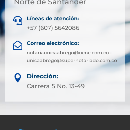
Norte de Santander
Líneas de atención:

+57 (607) 5642086
Correo electrónico:

notariaunicaabrego@ucnc.com.co -
unicaabrego@supernotariado.com.co
Dirección:

Carrera 5 No. 13-49